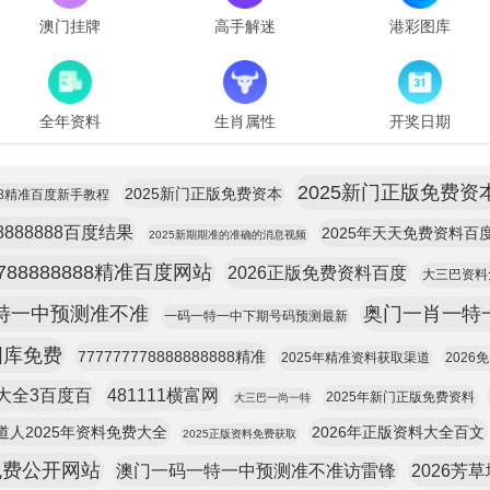
澳门挂牌
高手解迷
港彩图库
全年资料
生肖属性
开奖日期
2025新门正版免费资
2025新门正版免费资本
8888精准百度新手教程
88888888百度结果
2025年天天免费资料百
2025新期期准的准确的消息视频
7788888888精准百度网站
2026正版免费资料百度
大三巴资料
特一中预测准不准
奥门一肖一特
一码一特一中下期号码预测最新
图库免费
777777778888888888精准
2025年精准资料获取渠道
202
料大全3百度百
481111横富网
2025年新门正版免费资料
大三巴一尚一特
道人2025年资料免费大全
2026年正版资料大全百文
2025正版资料免费获取
免费公开网站
澳门一码一特一中预测准不准访雷锋
2026芳