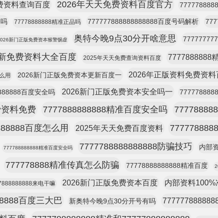
2026年天天免费资料百度官方
免费资料查询百度
77777888
全吗
777777888888888888百度号码解析
77
77778888888精准正品吗
奥特今晚9点30分开啥意思
77777777
2026新门正版免费资本猴警惕虚
最新免费资料大全百度
77778888
2025年天天免费查询资料百度
2026年正版资料免费资料
2026新门正版免费资本更新百度一
怎么用
2026新门正版免费资本安全吗一
88888888百度安全吗
77777888
费资料免费
7777888888888精准百度安全吗
7777888
88888888百度怎么用
77777888
2025年天天免费百度资料
7777788888888888防骗技巧
内部资
777788888888精准百度安全吗
777778888精准传真怎么防骗
77778888888888精准百度
2026新门正版免费资本百度
内部资料100%
7888888888来电干嘛
888888百度三大巴
7777778888
新奥特今晚9点30分开号有吗