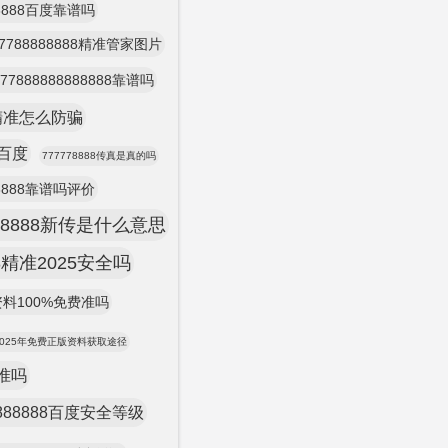
88888百度靠谱吗
77788888888精准管家图片
777888888888888靠谱吗
88精准怎么防骗
百度
777778888传真是真的吗
88888靠谱吗评价
888888新传是什么意思
88精准2025安全吗
料100%免费准吗
2025年免费正版资料获取途径
准吗
88888888百度安全等级