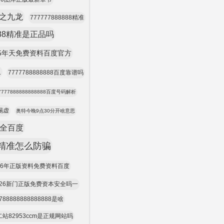
网之九龙
777777888888精准
8888精准是正品吗
25年天免费资料百度官方
1
7777788888888百度靠谱吗
7777888888888888百度号码解析
惕虚
奥特今晚9点30分开啥意思
大全百度
88精准怎么防骗
26年正版资料免费资料百度
026新门正版免费资本安全吗一
88888888888888是啥
站82953ccm是正规网站吗