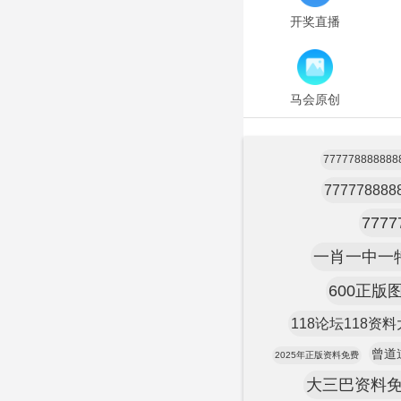
开奖直播
马会原创
777778888
77777888
777
一肖一中一
600正版
118论坛118资
曾道
2025年正版资料免费
大三巴资料