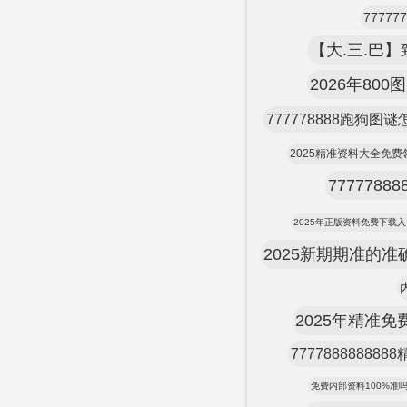
7777
【大.三.巴】
2026年800
777778888跑狗图
2025精准资料大全免费
7777788
2025年正版资料免费下载
2025新期期准的准
2025年精准
77778888888
免费内部资料100%准