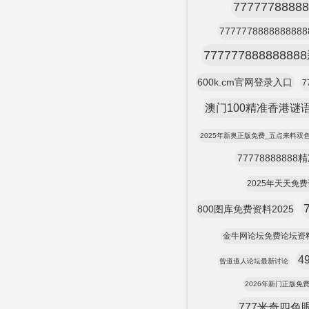
7777778888
7777778888888
7777778888888
600k.cm官网登录入口
7
澳门100精准香港谜
2025年新奥正版免费_五点来料双
77778888888
2025年天天免
800图库免费资料2025
金牛网论坛免费论坛资
4
曾道道人论坛最新讨论
2026年新门正版免
777米奇四色眼