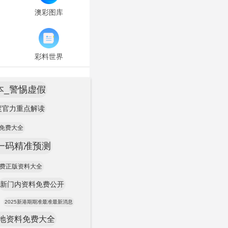
澳彩图库
彩料世界
本_警惕虚假
度官力重点解读
免费大全
一码精准预测
6免费正版资料大全
新门内资料免费公开
2025新港期期准最准最新消息
草地资料免费大全